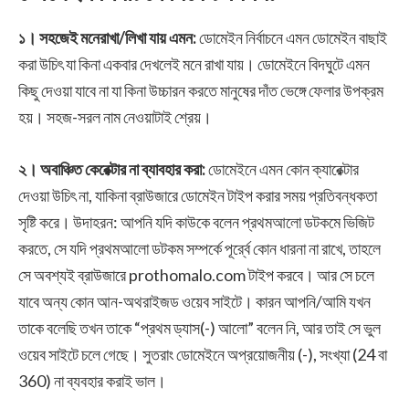
১। সহজেই মনেরাখা/লিখা যায় এমন:
ডোমেইন নির্বাচনে এমন ডোমেইন বাছাই
করা উচিৎ যা কিনা একবার দেখলেই মনে রাখা যায়। ডোমেইনে বিদঘুটে এমন
কিছু দেওয়া যাবে না যা কিনা উচ্চারন করতে মানুষের দাঁত ভেঙ্গে ফেলার উপক্রম
হয়। সহজ-সরল নাম নেওয়াটাই শ্রেয়।
২। অবাঞ্চিত কেরেক্টার না ব্যাবহার করা:
ডোমেইনে এমন কোন ক্যারেক্টার
দেওয়া উচিৎ না, যাকিনা ব্রাউজারে ডোমেইন টাইপ করার সময় প্রতিবন্ধকতা
সৃষ্টি করে। উদাহরন: আপনি যদি কাউকে বলেন প্রথমআলো ডটকমে ভিজিট
করতে, সে যদি প্রথমআলো ডটকম সম্পর্কে পূর্র্বে কোন ধারনা না রাখে, তাহলে
সে অবশ্যই ব্রাউজারে prothomalo.com টাইপ করবে। আর সে চলে
যাবে অন্য কোন আন-অথরাইজড ওয়েব সাইটে। কারন আপনি/আমি যখন
তাকে বলেছি তখন তাকে “প্রথম ড্যাস(-) আলো” বলেন নি, আর তাই সে ভুল
ওয়েব সাইটে চলে গেছে। সুতরাং ডোমেইনে অপ্রয়োজনীয় (-), সংখ্যা (24 বা
360) না ব্যবহার করাই ভাল।