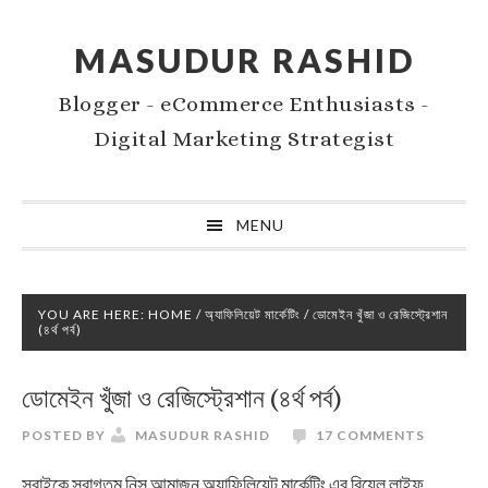
Skip
Skip
to
to
MASUDUR RASHID
primary
main
Blogger - eCommerce Enthusiasts -
navigation
content
Digital Marketing Strategist
MENU
YOU ARE HERE:
HOME
/
অ্যাফিলিয়েট মার্কেটিং
/
ডোমেইন খুঁজা ও রেজিস্ট্রেশান
(৪র্থ পর্ব)
ডোমেইন খুঁজা ও রেজিস্ট্রেশান (৪র্থ পর্ব)
POSTED BY
MASUDUR RASHID
17 COMMENTS
সবাইকে স্বাগতম নিস আমাজন অ্যাফিলিয়েট মার্কেটিং এর রিয়েল লাইফ