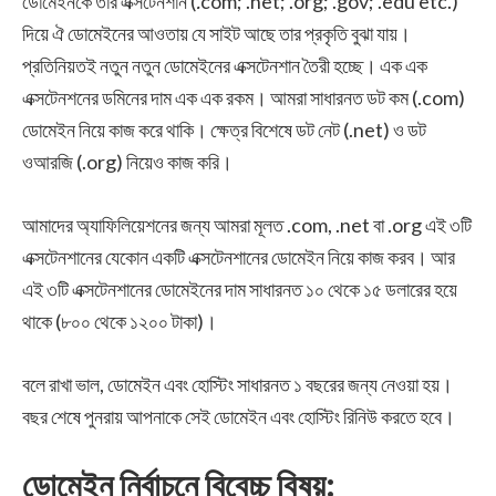
ডোমেইনকে তার এক্সটেনশান (
.
com; .net; .org; .gov; .edu etc.)
দিয়ে ঐ ডোমেইনের আওতায় যে সাইট আছে তার প্রকৃতি বুঝা যায়।
প্রতিনিয়তই নতুন নতুন ডোমেইনের এক্সটেনশান তৈরী হচ্ছে। এক এক
এক্সটেনশনের ডমিনের দাম এক এক রকম। আমরা সাধারনত ডট কম (.com)
ডোমেইন নিয়ে কাজ করে থাকি। ক্ষেত্র বিশেষে ডট নেট (.net) ও ডট
ওআরজি (.org) নিয়েও কাজ করি।
আমাদের অ্যাফিলিয়েশনের জন্য আমরা মূলত .com, .net বা .org এই ৩টি
এক্সটেনশানের যেকোন একটি এক্সটেনশানের ডোমেইন নিয়ে কাজ করব। আর
এই ৩টি এক্সটেনশানের ডোমেইনের দাম সাধারনত ১০ থেকে ১৫ ডলারের হয়ে
থাকে (৮০০ থেকে ১২০০ টাকা)।
বলে রাখা ভাল, ডোমেইন এবং হোস্টিং সাধারনত ১ বছরের জন্য নেওয়া হয়।
বছর শেষে পুনরায় আপনাকে সেই ডোমেইন এবং হোস্টিং রিনিউ করতে হবে।
ডোমেইন নির্বাচনে বিবেচ্চ বিষয়: