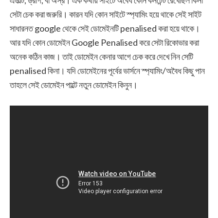
সেটা চেক করা জরুরি। কারন যদি কোন সাইটে স্প্যামিং হয়ে থাকে সেই সাইট
সাধারনত google থেকে সেই ডোমেইনটি penalised করা হয়ে থাকে।
আর যদি কোন ডোমেইন Google Penalised করে সেটা রিকোভার করা
অনেক কঠিন কাজ। তাই ডোমেইন কেনার আগে চেক করে দেখে নিন সেটি
penalised কিনা। যদি ডোমেইনের পূর্বের ভার্সনে স্প্যামিং/অবৈধ কিছু পান
তাহলে সেই ডোমেইন পাল্টে নতুন ডোমেইন কিনুন।