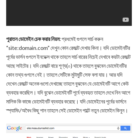
পুরাতন ডোমেইন চেক করার নিয়ম:
প্রধমেই গুগলে সার্চ করুন
“site:domain.com” দেখুন কোন রেজাল্ট দেখায় কিনা। যদি ডোমেইনটির
পূর্বের ভার্সন গুগলে ইনডেক্স থাকে তাহলে সার্চ বারের নিচেই দেখাবে কয়টা রেজাল্ট
আছে সাইটের। যদি রেজাল্ট বারে শূণ্য(০) থাকে তাহলে বুঝবেন ডোমেইনটির
কোন তথ্য গুগলে নেই। তাহলে সেটিকে মুটামুটি সেফ বলা যায়। আর যদি
দেখেন রেজাল্ট অনেক গুলো দেখাচ্ছে তাহলে বুঝবেন যে ডোমেইনটি আগে কেউ
ব্যবহার করেছিল। যদি বুঝেন ডোমেইনটি পূর্বে ব্যবহৃত তাহলে দেখে নিন আগে
মালিক কি কাজে ডোমেইনটি ব্যবহার করেছে। যদি ডোমেইনের পূর্বের ভার্সনে
স্প্যামিং/অবৈধ কিছু পান তাহলে সেই ডোমেইন পাল্টে নতুন ডোমেইন কিনুন।