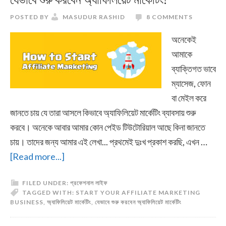
যেভাবে শুরু করবেন অ্যাফিলিয়েট মার্কেটিং!
POSTED BY
MASUDUR RASHID
8 COMMENTS
অনেকেই
আমাকে
ব্যাক্তিগত ভাবে
ম্যাসেজ, ফোন
বা মেইল করে
জানতে চায় যে তারা আসলে কিভাবে অ্যাফিলিয়েট মার্কেটিং ব্যাবসায় শুরু
করবে। অনেকে আবার আমার কোন পেইড টিউটোরিয়াল আছে কিনা জানতে
চায়। তাদের জন্য আমার এই লেখা... প্রথমেই দুঃখ প্রকাশ করছি, এখন …
about
[Read more...]
যেভাবে
FILED UNDER:
প্রফেশনাল লাইফ
শুরু
TAGGED WITH:
START YOUR AFFILIATE MARKETING
করবেন
BUSINESS
,
অ্যাফিলিয়েট মার্কেটিং
,
যেভাবে শুরু করবেন অ্যাফিলিয়েট মার্কেটিং
অ্যাফিলিয়েট